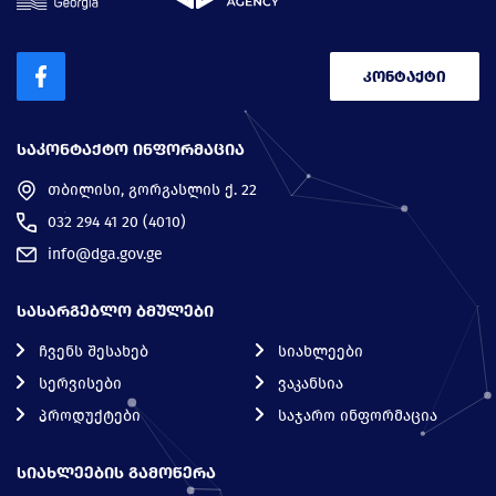
კონტაქტი
ᲡᲐᲙᲝᲜᲢᲐᲥᲢᲝ ᲘᲜᲤᲝᲠᲛᲐᲪᲘᲐ
თბილისი, გორგასლის ქ. 22
032 294 41 20 (4010)
info@dga.gov.ge
ᲡᲐᲡᲐᲠᲒᲔᲑᲚᲝ ᲑᲛᲣᲚᲔᲑᲘ
ჩვენს შესახებ
სიახლეები
სერვისები
ვაკანსია
პროდუქტები
საჯარო ინფორმაცია
ᲡᲘᲐᲮᲚᲔᲔᲑᲘᲡ ᲒᲐᲛᲝᲬᲔᲠᲐ