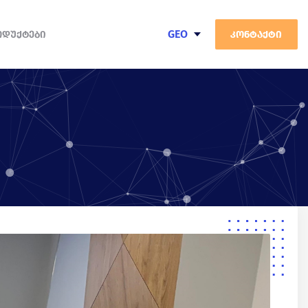
GEO
ᲝᲓᲣᲥᲢᲔᲑᲘ
კონტაქტი
ENG