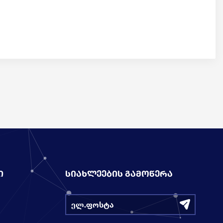
Ი
ᲡᲘᲐᲮᲚᲔᲔᲑᲘᲡ ᲒᲐᲛᲝᲬᲔᲠᲐ