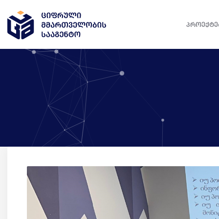
ᲞᲠᲝᲔᲥᲢᲔ