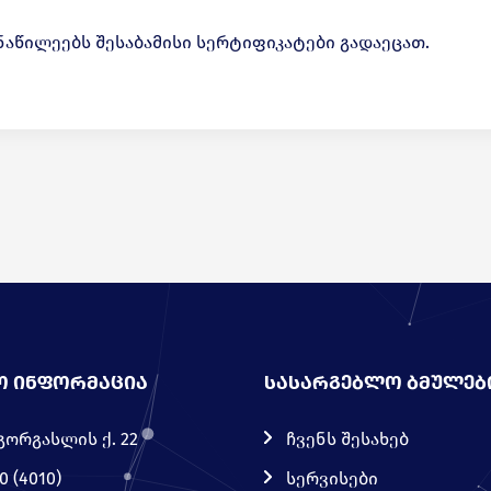
აწილეებს შესაბამისი სერტიფიკატები გადაეცათ.
Ო ᲘᲜᲤᲝᲠᲛᲐᲪᲘᲐ
ᲡᲐᲡᲐᲠᲒᲔᲑᲚᲝ ᲑᲛᲣᲚᲔᲑ
გორგასლის ქ. 22
ჩვენს შესახებ
0 (4010)
სერვისები