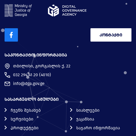
კონტაქტი
ᲡᲐᲙᲝᲜᲢᲐᲥᲢᲝ ᲘᲜᲤᲝᲠᲛᲐᲪᲘᲐ
თბილისი, გორგასლის ქ. 22
032 294 41 20 (4010)
info@dga.gov.ge
ᲡᲐᲡᲐᲠᲒᲔᲑᲚᲝ ᲑᲛᲣᲚᲔᲑᲘ
ჩვენს შესახებ
სიახლეები
სერვისები
ვაკანსია
პროდუქტები
საჯარო ინფორმაცია