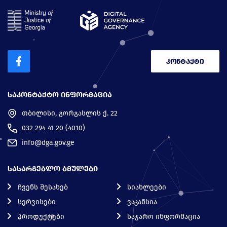
კონტაქტი
ᲡᲐᲙᲝᲜᲢᲐᲥᲢᲝ ᲘᲜᲤᲝᲠᲛᲐᲪᲘᲐ
თბილისი, გორგასლის ქ. 22
032 294 41 20 (4010)
info@dga.gov.ge
ᲡᲐᲡᲐᲠᲒᲔᲑᲚᲝ ᲑᲛᲣᲚᲔᲑᲘ
ჩვენს შესახებ
სიახლეები
სერვისები
ვაკანსია
პროდუქტები
საჯარო ინფორმაცია