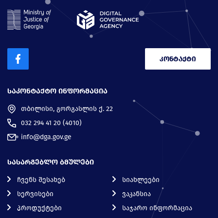
კონტაქტი
ᲡᲐᲙᲝᲜᲢᲐᲥᲢᲝ ᲘᲜᲤᲝᲠᲛᲐᲪᲘᲐ
თბილისი, გორგასლის ქ. 22
032 294 41 20 (4010)
info@dga.gov.ge
ᲡᲐᲡᲐᲠᲒᲔᲑᲚᲝ ᲑᲛᲣᲚᲔᲑᲘ
ჩვენს შესახებ
სიახლეები
სერვისები
ვაკანსია
პროდუქტები
საჯარო ინფორმაცია