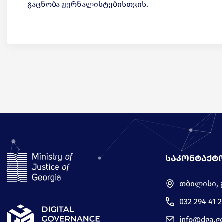
გაცნობა ჟურნალისტებისთვის.
ᲡᲐᲙᲝᲜᲢᲐᲥᲢ
თბილისი, 
032 294 41 2
info@dga.g