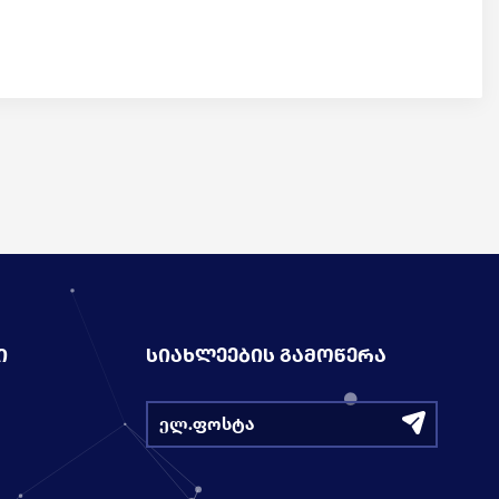
Ი
ᲡᲘᲐᲮᲚᲔᲔᲑᲘᲡ ᲒᲐᲛᲝᲬᲔᲠᲐ