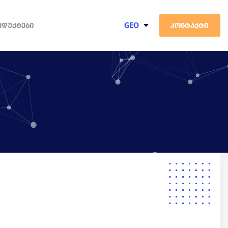
GEO
ᲝᲓᲣᲥᲢᲔᲑᲘ
კონტაქტი
ENG