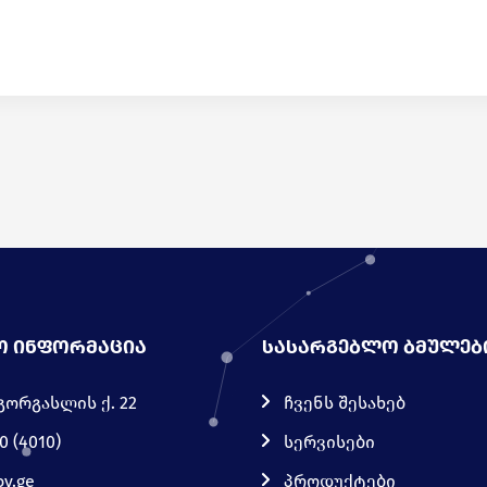
Ო ᲘᲜᲤᲝᲠᲛᲐᲪᲘᲐ
ᲡᲐᲡᲐᲠᲒᲔᲑᲚᲝ ᲑᲛᲣᲚᲔᲑ
გორგასლის ქ. 22
ჩვენს შესახებ
0 (4010)
სერვისები
ov.ge
პროდუქტები