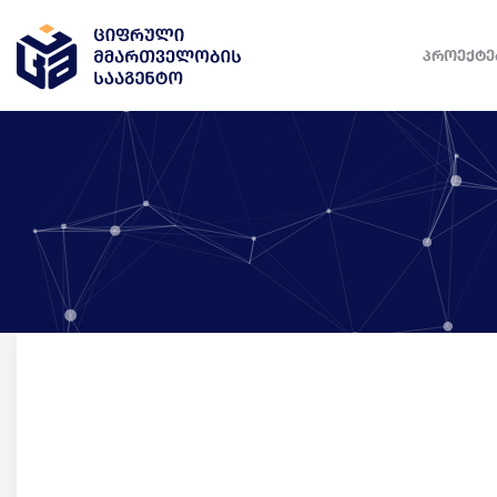
ᲞᲠᲝᲔᲥᲢᲔ