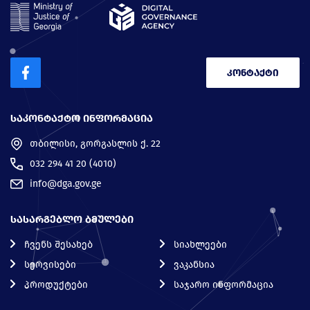
კონტაქტი
ᲡᲐᲙᲝᲜᲢᲐᲥᲢᲝ ᲘᲜᲤᲝᲠᲛᲐᲪᲘᲐ
თბილისი, გორგასლის ქ. 22
032 294 41 20 (4010)
info@dga.gov.ge
ᲡᲐᲡᲐᲠᲒᲔᲑᲚᲝ ᲑᲛᲣᲚᲔᲑᲘ
ჩვენს შესახებ
სიახლეები
სერვისები
ვაკანსია
პროდუქტები
საჯარო ინფორმაცია