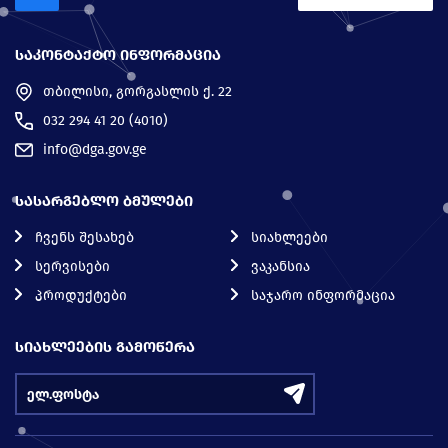
ᲡᲐᲙᲝᲜᲢᲐᲥᲢᲝ ᲘᲜᲤᲝᲠᲛᲐᲪᲘᲐ
თბილისი, გორგასლის ქ. 22
032 294 41 20 (4010)
info@dga.gov.ge
ᲡᲐᲡᲐᲠᲒᲔᲑᲚᲝ ᲑᲛᲣᲚᲔᲑᲘ
ჩვენს შესახებ
სიახლეები
სერვისები
ვაკანსია
პროდუქტები
საჯარო ინფორმაცია
ᲡᲘᲐᲮᲚᲔᲔᲑᲘᲡ ᲒᲐᲛᲝᲬᲔᲠᲐ