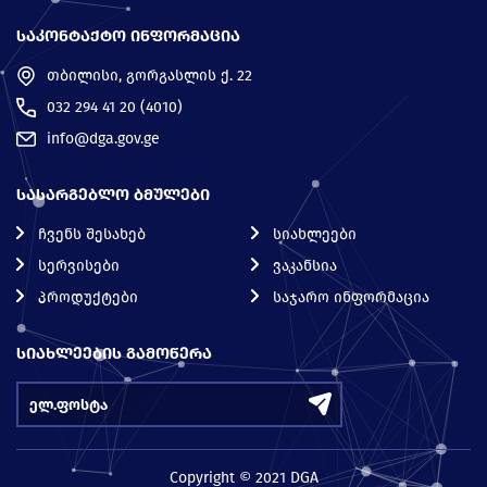
ᲡᲐᲙᲝᲜᲢᲐᲥᲢᲝ ᲘᲜᲤᲝᲠᲛᲐᲪᲘᲐ
თბილისი, გორგასლის ქ. 22
032 294 41 20 (4010)
info@dga.gov.ge
ᲡᲐᲡᲐᲠᲒᲔᲑᲚᲝ ᲑᲛᲣᲚᲔᲑᲘ
ჩვენს შესახებ
სიახლეები
სერვისები
ვაკანსია
პროდუქტები
საჯარო ინფორმაცია
ᲡᲘᲐᲮᲚᲔᲔᲑᲘᲡ ᲒᲐᲛᲝᲬᲔᲠᲐ
Copyright © 2021 DGA