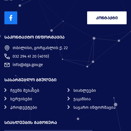
კონტაქტი
ᲡᲐᲙᲝᲜᲢᲐᲥᲢᲝ ᲘᲜᲤᲝᲠᲛᲐᲪᲘᲐ
თბილისი, გორგასლის ქ. 22
032 294 41 20 (4010)
info@dga.gov.ge
ᲡᲐᲡᲐᲠᲒᲔᲑᲚᲝ ᲑᲛᲣᲚᲔᲑᲘ
ჩვენს შესახებ
სიახლეები
სერვისები
ვაკანსია
პროდუქტები
საჯარო ინფორმაცია
ᲡᲘᲐᲮᲚᲔᲔᲑᲘᲡ ᲒᲐᲛᲝᲬᲔᲠᲐ