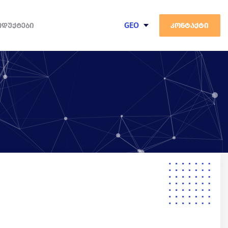
GEO
ᲝᲓᲣᲥᲢᲔᲑᲘ
კონტაქტი
ENG