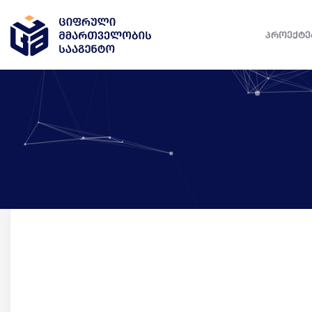
ᲞᲠᲝᲔᲥᲢᲔ