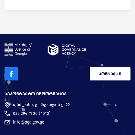
კონტაქტი
ᲡᲐᲙᲝᲜᲢᲐᲥᲢᲝ ᲘᲜᲤᲝᲠᲛᲐᲪᲘᲐ
თბილისი, გორგასლის ქ. 22
032 294 41 20 (4010)
info@dga.gov.ge