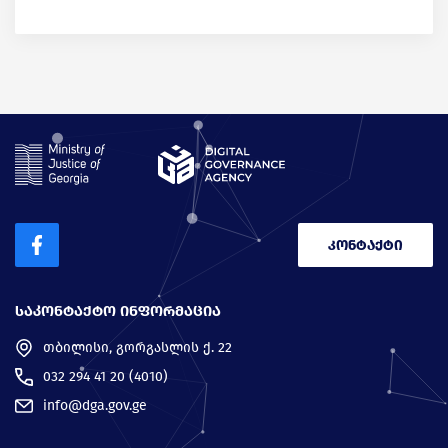
კონტაქტი
ᲡᲐᲙᲝᲜᲢᲐᲥᲢᲝ ᲘᲜᲤᲝᲠᲛᲐᲪᲘᲐ
თბილისი, გორგასლის ქ. 22
032 294 41 20 (4010)
info@dga.gov.ge