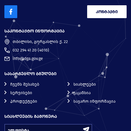
კონტაქტი
ᲡᲐᲙᲝᲜᲢᲐᲥᲢᲝ ᲘᲜᲤᲝᲠᲛᲐᲪᲘᲐ
თბილისი, გორგასლის ქ. 22
032 294 41 20 (4010)
info@dga.gov.ge
ᲡᲐᲡᲐᲠᲒᲔᲑᲚᲝ ᲑᲛᲣᲚᲔᲑᲘ
ჩვენს შესახებ
სიახლეები
სერვისები
ვაკანსია
პროდუქტები
საჯარო ინფორმაცია
ᲡᲘᲐᲮᲚᲔᲔᲑᲘᲡ ᲒᲐᲛᲝᲬᲔᲠᲐ