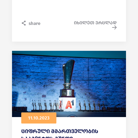
რეგისტრაციისთვის გამოაგზავნეთ CV
12 ნოემბრის ჩათვლით
-
info@dga.gov.ge
და Subject-ში
იხილეთ ვრცლად
share
მიუთითეთ: „Pentest Training”.
11.10.2023
ციფრული მმართველობის