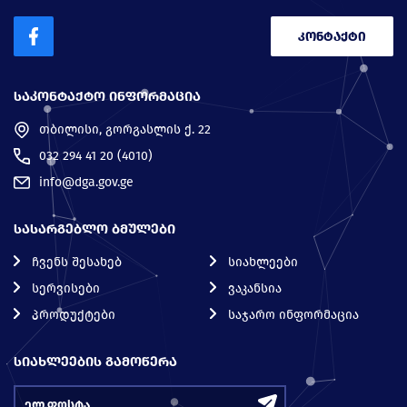
კონტაქტი
ᲡᲐᲙᲝᲜᲢᲐᲥᲢᲝ ᲘᲜᲤᲝᲠᲛᲐᲪᲘᲐ
თბილისი, გორგასლის ქ. 22
032 294 41 20 (4010)
info@dga.gov.ge
ᲡᲐᲡᲐᲠᲒᲔᲑᲚᲝ ᲑᲛᲣᲚᲔᲑᲘ
ჩვენს შესახებ
სიახლეები
სერვისები
ვაკანსია
პროდუქტები
საჯარო ინფორმაცია
ᲡᲘᲐᲮᲚᲔᲔᲑᲘᲡ ᲒᲐᲛᲝᲬᲔᲠᲐ