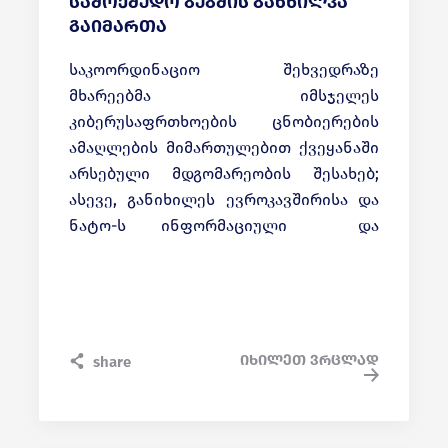
სამოქმედო გეგმის განხილვა
გაიმართა
საკოორდინაციო შეხვედრაზე
მხარეებმა იმსჯელეს
კიბერუსაფრთხოების ცნობიერების
ამაღლების მიმართულებით ქვეყანაში
არსებული მდგომარეობის შესახებ;
ასევე, განიხილეს ევროკავშირისა და
ნატო-ს ინფორმაციული და
კიბერუსაფრთხოების სტანდარტებთან
დაახლოებისთვის საჭირო აქტივობები.
დონორმა ორგანიზაციებმა გამოთქვეს
მზადყოფნა, ჩაერთონ და მხარი
დაუჭირონ ციფრული მმართველობის
იხილეთ ვრცლად
share
სააგენტოს კიბერუსაფრთხოების
ეროვნული სტრატეგიით
გათვალისწინებული აქტივობების