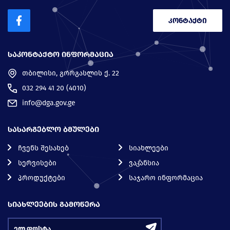
კონტაქტი
ᲡᲐᲙᲝᲜᲢᲐᲥᲢᲝ ᲘᲜᲤᲝᲠᲛᲐᲪᲘᲐ
თბილისი, გორგასლის ქ. 22
032 294 41 20 (4010)
info@dga.gov.ge
ᲡᲐᲡᲐᲠᲒᲔᲑᲚᲝ ᲑᲛᲣᲚᲔᲑᲘ
ჩვენს შესახებ
სიახლეები
სერვისები
ვაკანსია
პროდუქტები
საჯარო ინფორმაცია
ᲡᲘᲐᲮᲚᲔᲔᲑᲘᲡ ᲒᲐᲛᲝᲬᲔᲠᲐ