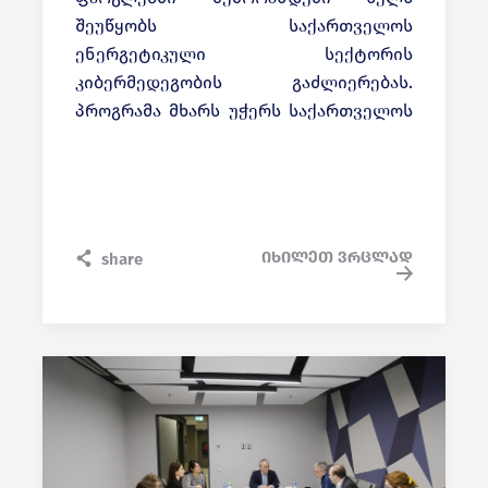
შეუწყობს საქართველოს
ენერგეტიკული სექტორის
კიბერმედეგობის გაძლიერებას.
პროგრამა მხარს უჭერს საქართველოს
ეროვნული კიბერუსაფრთხოების
მარეგულირებელი ორგანოებისა და
ქვეყნის ენერგეტიკული
ინფრასტრუქტურის, კერძო
სუბიექტების კიბერრისკებისა და
იხილეთ ვრცლად
share
საგანგებო სიტუაციების დაგეგმვის
გაუმჯობესებას;