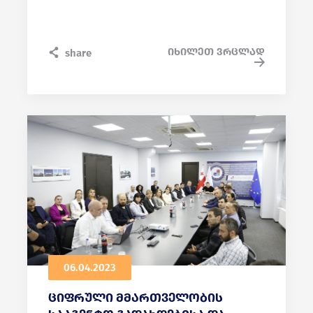
სანდო მომსახურების ევროპულ
კანონმდებლობასთან სრული
ჰარმონიზაცია საქართველოსა და
იხილეთ ვრცლად
share
ევროკავშირს შორის მომსახურებათა
ურთიერთაღიარების საფუძველია.
06.04.2023
ციფრული მმართველობის