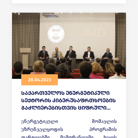
28.04.2023
საქართველოს ენერგეტიკული
სექტორის კიბერუსაფრთხოების
გაძლიერებისთვის ციფრული
მმართველობის სააგენტომ
ენერგეტიკული მომავლის
USAID-თან მემორანდუმი
უზრუნველყოფის პროგრამის
გააფორმა
ფარგლებში მემორანდუმი ხელს