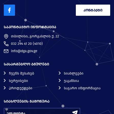
კონტაქტი
ᲡᲐᲙᲝᲜᲢᲐᲥᲢᲝ ᲘᲜᲤᲝᲠᲛᲐᲪᲘᲐ
თბილისი, გორგასლის ქ. 22
032 294 41 20 (4010)
info@dga.gov.ge
ᲡᲐᲡᲐᲠᲒᲔᲑᲚᲝ ᲑᲛᲣᲚᲔᲑᲘ
ჩვენს შესახებ
სიახლეები
სერვისები
ვაკანსია
პროდუქტები
საჯარო ინფორმაცია
ᲡᲘᲐᲮᲚᲔᲔᲑᲘᲡ ᲒᲐᲛᲝᲬᲔᲠᲐ